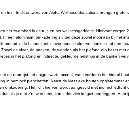
n tuin. In dit ontwerp van Alpha Wellness Sensations brengen grote r
en het zwembad in de tuin en het wellnessgedeelte. Hiervoor zorgen 2
 In een aluminium omkadering sluiten deze zowel mooi aan bij het inte
t stoombad is de binnenkant is eveneens in sfeervol donker met een mo
 Zowel de vloer, de banken, de wanden als het plafond zijn bezet met 
retjes in het plafond en indirecte, gekleurde ledstrips in de banken ver
 de raamlijst het enige zwarte accent, want verder is het hier al hou
rking in hemlock planchetten. Naast de klassieke houten opgietemmer e
n omkadering. Het licht hiervan wordt aangevuld met indirect ledlicht 
dus als je met z’n twee bent, kan ieder zich languit neerleggen. Heerli