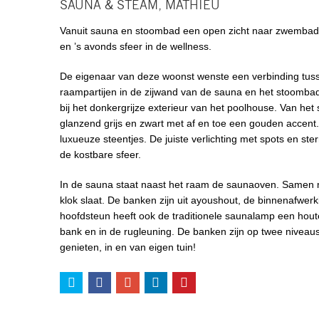
SAUNA & STEAM, MATHIEU
Vanuit sauna en stoombad een open zicht naar zwembad e
en ’s avonds sfeer in de wellness.
De eigenaar van deze woonst wenste een verbinding tuss
raampartijen in de zijwand van de sauna en het stoombad.
bij het donkergrijze exterieur van het poolhouse. Van he
glanzend grijs en zwart met af en toe een gouden accent.
luxueuze steentjes. De juiste verlichting met spots en ster
de kostbare sfeer.
In de sauna staat naast het raam de saunaoven. Samen met
klok slaat. De banken zijn uit ayoushout, de binnenafwe
hoofdsteun heeft ook de traditionele saunalamp een houte
bank en in de rugleuning. De banken zijn op twee niveaus 
genieten, in en van eigen tuin!