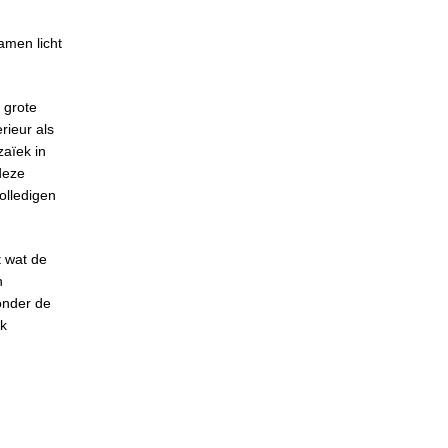
amen licht
 grote
rieur als
zaïek in
deze
volledigen
t wat de
n
onder de
jk