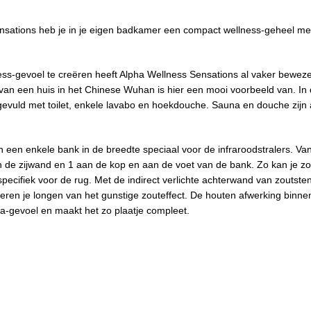
nsations heb je in je eigen badkamer een compact wellness-geheel me
ness-gevoel te creëren heeft Alpha Wellness Sensations al vaker bewez
van een huis in het Chinese Wuhan is hier een mooi voorbeeld van. In
evuld met toilet, enkele lavabo en hoekdouche. Sauna en douche zijn
 een enkele bank in de breedte speciaal voor de infraroodstralers. Van
 in de zijwand en 1 aan de kop en aan de voet van de bank. Zo kan je z
specifiek voor de rug. Met de indirect verlichte achterwand van zoutste
teren je longen van het gunstige zouteffect. De houten afwerking binnen
na-gevoel en maakt het zo plaatje compleet.