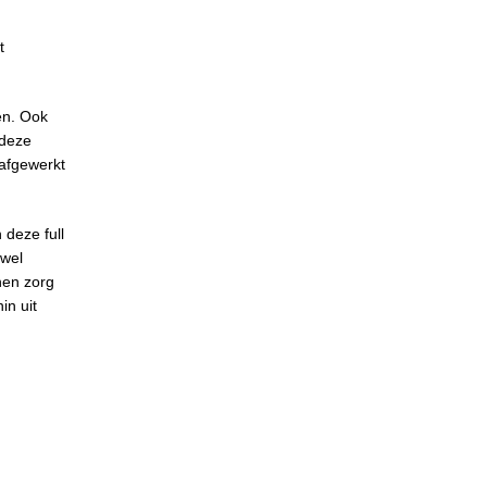
t
en. Ook
 deze
 afgewerkt
 deze full
owel
nen zorg
in uit