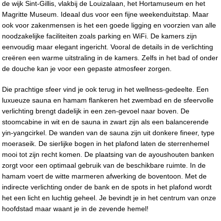
de wijk Sint-Gillis, vlakbij de Louizalaan, het Hortamuseum en het
Magritte Museum. Ideaal dus voor een fijne weekenduitstap. Maar
ook voor zakenmensen is het een goede ligging en voorzien van alle
noodzakelijke faciliteiten zoals parking en WiFi. De kamers zijn
eenvoudig maar elegant ingericht. Vooral de details in de verlichting
creëren een warme uitstraling in de kamers. Zelfs in het bad of onder
de douche kan je voor een gepaste atmosfeer zorgen.
Die prachtige sfeer vind je ook terug in het wellness-gedeelte. Een
luxueuze sauna en hamam flankeren het zwembad en de sfeervolle
verlichting brengt dadelijk in een zen-gevoel naar boven. De
stoomcabine in wit en de sauna in zwart zijn als een balancerende
yin-yangcirkel. De wanden van de sauna zijn uit donkere fineer, type
moeraseik. De sierlijke bogen in het plafond laten de sterrenhemel
mooi tot zijn recht komen. De plaatsing van de ayoushouten banken
zorgt voor een optimaal gebruik van de beschikbare ruimte. In de
hamam voert de witte marmeren afwerking de boventoon. Met de
indirecte verlichting onder de bank en de spots in het plafond wordt
het een licht en luchtig geheel. Je bevindt je in het centrum van onze
hoofdstad maar waant je in de zevende hemel!