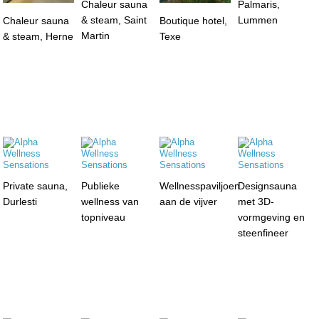
Chaleur sauna
Palmaris,
& steam, Saint
Lummen
Chaleur sauna
Boutique hotel,
Martin
& steam, Herne
Texe
Private sauna,
Publieke
Wellnesspaviljoen
Designsauna
Durlesti
wellness van
aan de vijver
met 3D-
topniveau
vormgeving en
steenfineer