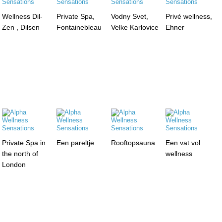
Wellness Dil-
Private Spa,
Vodny Svet,
Privé wellness,
Zen , Dilsen
Fontainebleau
Velke Karlovice
Ehner
Private Spa in
Een pareltje
Rooftopsauna
Een vat vol
the north of
wellness
London