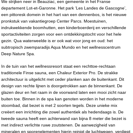
We strijken neer in Beauziac, een gemeente in het Franse
departement Lot-et-Garonne. Het park ‘Les Landes de Gascogne’,
een pittoresk domein in het hart van een dennenbos, is het nieuwe
pronkstuk van vakantiegroep Center Parcs. Moestuinen,
indrukwekkende boomhutten, een kinderboerderij en verschillende
sportactiviteiten zorgen voor een ontdekkingstocht voor het hele
gezin. Qua waterweelde is er ook wat voor jong en oud: het
subtropisch zwemparadijs Aqua Mundo en het wellnesscentrum
Deep Nature Spa.
In de tuin van het wellnessresort staat een rechttoe-rechtaan
traditionele Finse sauna, een Chaleur Exterior Pro. De strakke
architectuur is uitgelicht met ceder planken aan de buitenkant. Dit
design van rechte lijnen is doorgetrokken aan de binnenkant. De
glazen deur en het raam in de voorwand laten een mooi zicht naar
buiten toe. Binnen in de spa kan genoten worden in het moderne
stoombad, dat bezet is met 2 soorten tegels. Deze unieke mix
creëert een inrichting die zowel authentiek als hedendaags is. De
tweede sauna heeft een achterwand van bijna 8 meter die bezet is
met indirect verlichte ruwe zoutstenen. De aanwezigheid van
mineralen en sporenelementen hierin reinigt de luchtwegen, verdiept