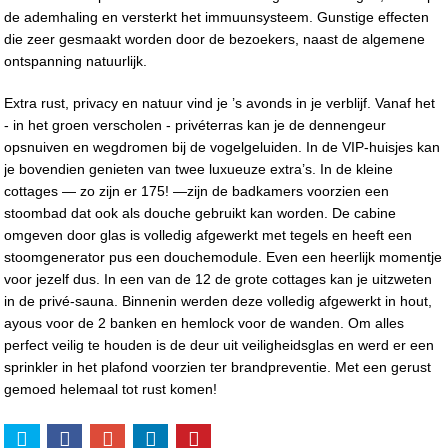
de ademhaling en versterkt het immuunsysteem. Gunstige effecten
die zeer gesmaakt worden door de bezoekers, naast de algemene
ontspanning natuurlijk.
Extra rust, privacy en natuur vind je ’s avonds in je verblijf. Vanaf het
- in het groen verscholen - privéterras kan je de dennengeur
opsnuiven en wegdromen bij de vogelgeluiden. In de VIP-huisjes kan
je bovendien genieten van twee luxueuze extra’s. In de kleine
cottages — zo zijn er 175! —zijn de badkamers voorzien een
stoombad dat ook als douche gebruikt kan worden. De cabine
omgeven door glas is volledig afgewerkt met tegels en heeft een
stoomgenerator pus een douchemodule. Even een heerlijk momentje
voor jezelf dus. In een van de 12 de grote cottages kan je uitzweten
in de privé-sauna. Binnenin werden deze volledig afgewerkt in hout,
ayous voor de 2 banken en hemlock voor de wanden. Om alles
perfect veilig te houden is de deur uit veiligheidsglas en werd er een
sprinkler in het plafond voorzien ter brandpreventie. Met een gerust
gemoed helemaal tot rust komen!