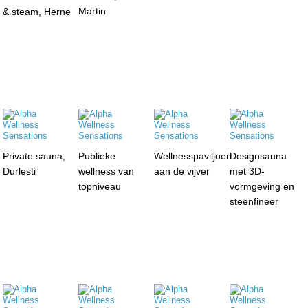
Martin
& steam, Herne
Private sauna,
Publieke
Wellnesspaviljoen
Designsauna
Durlesti
wellness van
aan de vijver
met 3D-
topniveau
vormgeving en
steenfineer