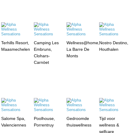
Terhills Resort,
Camping Les
Wellness@home,
Nostro Destino,
Maasmechelen
Embruns,
La Barre De
Houthalen
Clohars-
Monts
Carnöet
Salome Spa,
Poolhouse,
Gedroomde
Tijd voor
Valenciennes
Porrentruy
thuiswellness
wellness &
selfcare