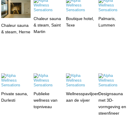
Chaleur sauna
Boutique hotel,
Palmaris,
& steam, Saint
Texe
Lummen
Chaleur sauna
Martin
& steam, Herne
Private sauna,
Publieke
Wellnesspaviljoen
Designsauna
Durlesti
wellness van
aan de vijver
met 3D-
topniveau
vormgeving en
steenfineer