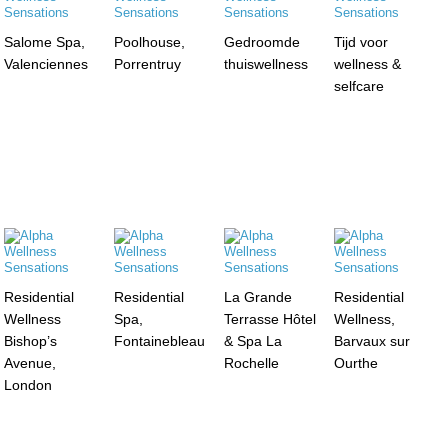
Salome Spa,
Poolhouse,
Gedroomde
Tijd voor
Valenciennes
Porrentruy
thuiswellness
wellness &
selfcare
Residential
Residential
La Grande
Residential
Wellness
Spa,
Terrasse Hôtel
Wellness,
Bishop’s
Fontainebleau
& Spa La
Barvaux sur
Avenue,
Rochelle
Ourthe
London