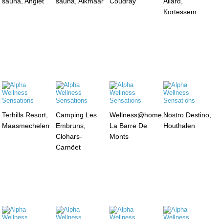
sauna, Anglet
sauna, Alkmaar
Coudray
Allard,
Kortessem
Terhills Resort,
Camping Les
Wellness@home,
Nostro Destino,
Maasmechelen
Embruns,
La Barre De
Houthalen
Clohars-
Monts
Carnöet