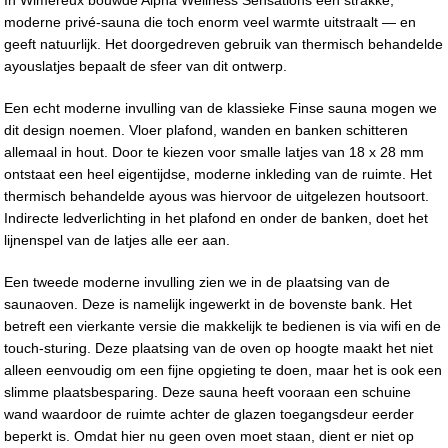
moderne privé-sauna die toch enorm veel warmte uitstraalt — en
geeft natuurlijk. Het doorgedreven gebruik van thermisch behandelde
ayouslatjes bepaalt de sfeer van dit ontwerp.
Een echt moderne invulling van de klassieke Finse sauna mogen we
dit design noemen. Vloer plafond, wanden en banken schitteren
allemaal in hout. Door te kiezen voor smalle latjes van 18 x 28 mm
ontstaat een heel eigentijdse, moderne inkleding van de ruimte. Het
thermisch behandelde ayous was hiervoor de uitgelezen houtsoort.
Indirecte ledverlichting in het plafond en onder de banken, doet het
lijnenspel van de latjes alle eer aan.
Een tweede moderne invulling zien we in de plaatsing van de
saunaoven. Deze is namelijk ingewerkt in de bovenste bank. Het
betreft een vierkante versie die makkelijk te bedienen is via wifi en de
touch-sturing. Deze plaatsing van de oven op hoogte maakt het niet
alleen eenvoudig om een fijne opgieting te doen, maar het is ook een
slimme plaatsbesparing. Deze sauna heeft vooraan een schuine
wand waardoor de ruimte achter de glazen toegangsdeur eerder
beperkt is. Omdat hier nu geen oven moet staan, dient er niet op