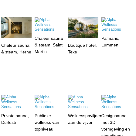
Chaleur sauna
Palmaris,
& steam, Saint
Lummen
Chaleur sauna
Boutique hotel,
Martin
& steam, Herne
Texe
Private sauna,
Publieke
Wellnesspaviljoen
Designsauna
Durlesti
wellness van
aan de vijver
met 3D-
topniveau
vormgeving en
steenfineer