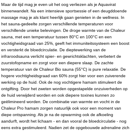
Maar de tijd mag je even uit het oog verliezen als je Aquavirat
binnenwandelt. Na een intensieve sportsessie of een deugddoende
massage mag je als klant heerlijk gaan genieten in de wellness. In
het sauna-gedeelte zorgen verschillende temperaturen voor
verschillende unieke belevingen. De droge warmte van de Chaleur
sauna, met een temperatuur tussen 80°C en 100°C en een
vochtigheidsgraad van 25%, geeft het immuniteitssysteem een boost
en versterkt de bloedcirculatie. De dieptewerking van de
infraroodsauna verlicht spier- en gewrichtsklachten, verbetert de
zuurstofopname en zorgt voor een diepere slaap. De zachte
temperatuur van de Chaleur Bio sauna (55°C) is pure relaxatie. De
hogere vochtigheidsgraad van 60% zorgt hier voor een zuiverende
werking op de huid. Ook de nog vochtigere hamam stimuleert de
ontgifting. Door het zweten worden opgestapelde onzuiverheden op
de huid verwijderd worden en ook diepere toxines kunnen zo
geëlimineerd worden. De combinatie van warmte en vocht in de
Chaleur Pro hamam zorgen natuurlijk ook voor een moment van
diepe ontspanning. Als je na de opwarming ook de afkoeling
aandurft, wordt het lichaam - en dan vooral de bloedcirculatie - nog
eens extra gestimuleerd. Nadien zet de opgebouwde adrenaline zich