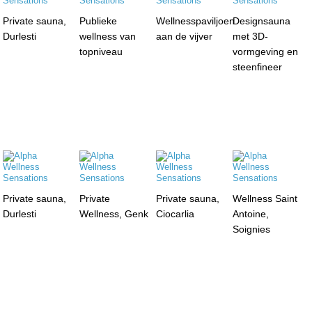
Private sauna,
Publieke
Wellnesspaviljoen
Designsauna
Durlesti
wellness van
aan de vijver
met 3D-
topniveau
vormgeving en
steenfineer
Private sauna,
Private
Private sauna,
Wellness Saint
Durlesti
Wellness, Genk
Ciocarlia
Antoine,
Soignies