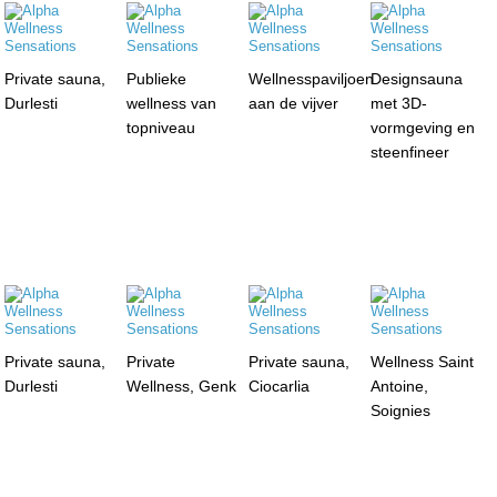
Private sauna,
Publieke
Wellnesspaviljoen
Designsauna
Durlesti
wellness van
aan de vijver
met 3D-
topniveau
vormgeving en
steenfineer
Private sauna,
Private
Private sauna,
Wellness Saint
Durlesti
Wellness, Genk
Ciocarlia
Antoine,
Soignies