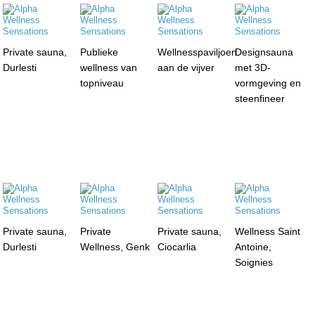
Private sauna,
Publieke
Wellnesspaviljoen
Designsauna
Durlesti
wellness van
aan de vijver
met 3D-
topniveau
vormgeving en
steenfineer
Private sauna,
Private
Private sauna,
Wellness Saint
Durlesti
Wellness, Genk
Ciocarlia
Antoine,
Soignies