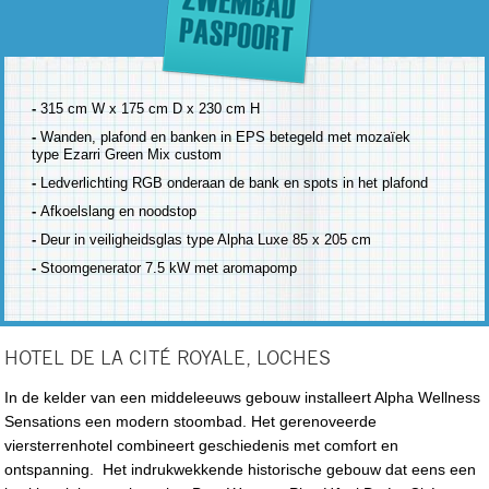
-
315 cm W x 175 cm D x 230 cm H
-
Wanden, plafond en banken in EPS betegeld met mozaïek
type Ezarri Green Mix custom
-
Ledverlichting RGB onderaan de bank en spots in het plafond
-
Afkoelslang en noodstop
-
Deur in veiligheidsglas type Alpha Luxe 85 x 205 cm
-
Stoomgenerator 7.5 kW met aromapomp
HOTEL DE LA CITÉ ROYALE, LOCHES
In de kelder van een middeleeuws gebouw installeert Alpha Wellness
Sensations een modern stoombad. Het gerenoveerde
viersterrenhotel combineert geschiedenis met comfort en
ontspanning. Het indrukwekkende historische gebouw dat eens een