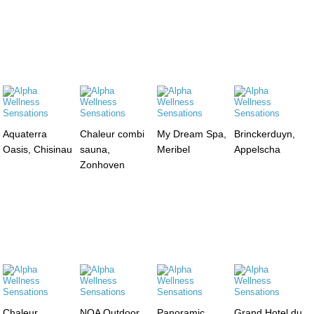
Aquaterra
Chaleur combi
My Dream Spa,
Brinckerduyn,
Oasis, Chisinau
sauna,
Meribel
Appelscha
Zonhoven
Chaleur
NOA Outdoor
Panoramic
Grand Hotel du