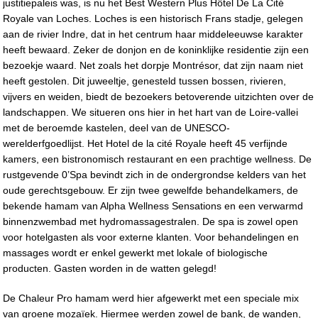
justitiepaleis was, is nu het Best Western Plus Hôtel De La Cité
Royale van Loches. Loches is een historisch Frans stadje, gelegen
aan de rivier Indre, dat in het centrum haar middeleeuwse karakter
heeft bewaard. Zeker de donjon en de koninklijke residentie zijn een
bezoekje waard. Net zoals het dorpje Montrésor, dat zijn naam niet
heeft gestolen. Dit juweeltje, genesteld tussen bossen, rivieren,
vijvers en weiden, biedt de bezoekers betoverende uitzichten over de
landschappen. We situeren ons hier in het hart van de Loire-vallei
met de beroemde kastelen, deel van de UNESCO-
werelderfgoedlijst. Het Hotel de la cité Royale heeft 45 verfijnde
kamers, een bistronomisch restaurant en een prachtige wellness. De
rustgevende 0’Spa bevindt zich in de ondergrondse kelders van het
oude gerechtsgebouw. Er zijn twee gewelfde behandelkamers, de
bekende hamam van Alpha Wellness Sensations en een verwarmd
binnenzwembad met hydromassagestralen. De spa is zowel open
voor hotelgasten als voor externe klanten. Voor behandelingen en
massages wordt er enkel gewerkt met lokale of biologische
producten. Gasten worden in de watten gelegd!
De Chaleur Pro hamam werd hier afgewerkt met een speciale mix
van groene mozaïek. Hiermee werden zowel de bank, de wanden,