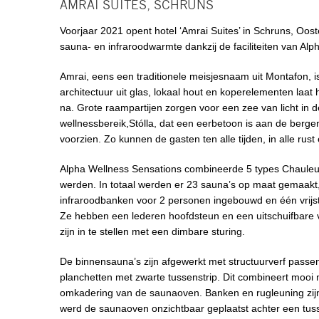
AMRAI SUITES, SCHRUNS
Voorjaar 2021 opent hotel ‘Amrai Suites’ in Schruns, Oosten
sauna- en infraroodwarmte dankzij de faciliteiten van Al
Amrai, eens een traditionele meisjesnaam uit Montafon, is
architectuur uit glas, lokaal hout en koperelementen laat
na. Grote raampartijen zorgen voor een zee van licht in d
wellnessbereik,Stólla, dat een eerbetoon is aan de berge
voorzien. Zo kunnen de gasten ten alle tijden, in alle ru
Alpha Wellness Sensations combineerde 5 types Chauleur
werden. In totaal werden er 23 sauna’s op maat gemaakt,
infraroodbanken voor 2 personen ingebouwd en één vrijs
Ze hebben een lederen hoofdsteun en een uitschuifbare v
zijn in te stellen met een dimbare sturing.
De binnensauna’s zijn afgewerkt met structuurverf passe
planchetten met zwarte tussenstrip. Dit combineert mooi
omkadering van de saunaoven. Banken en rugleuning zijn ui
werd de saunaoven onzichtbaar geplaatst achter een tus