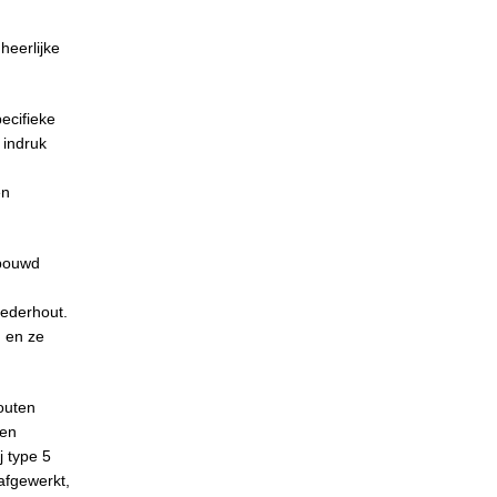
heerlijke
ecifieke
 indruk
en
ebouwd
cederhout.
d en ze
outen
ten
j type 5
afgewerkt,