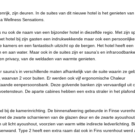
rijk, zijn deuren. In de suites van dit nieuwe hotel is het genieten van 
pha Wellness Sensations.
 nu ook de naam van een bijzonder hotel in diezelfde regio. Met zijn sp
 het hotel bij zijn gasten een indrukwekkende maar ook een persoonlijke
e kamers en een fantastisch uitzicht op de bergen. Het hotel heeft een
n en aan water. Maar ook in de suites zijn er sauna’s en infraroodbank
st en privacy, van de weldaden van warmte genieten.
 sauna’s in verschillende maten afhankelijk van de suite waarin ze g
 waarvan 2 voor buiten. Er werden ook vijf ergonomische Chaleur
taande eenpersoonsbank. Deze golvende banken zijn vervaardigd uit 
oetensteun. De aparte cabines hebben een extra straler in het plafon
nd bij de kamerinrichting. De binnenafwering gebeurde in Finse vurenh
 met de zwarte scharnieren van de glazen deur en de zwarte ayoushou
t licht ayoushout, voorzien van warm witte indirecte ledverlichting. Bi
senwand. Type 2 heeft een extra raam dat ook in Fins vurenhout werd 