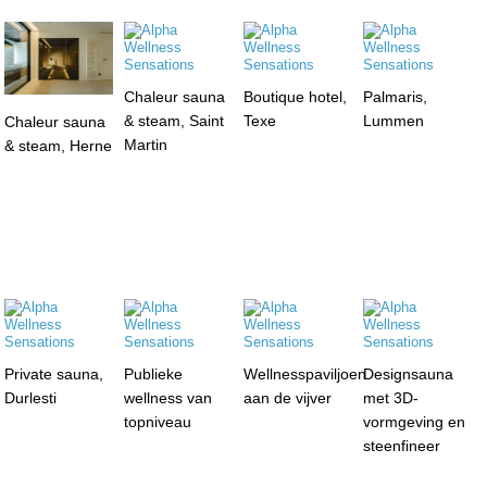
Chaleur sauna
Boutique hotel,
Palmaris,
& steam, Saint
Texe
Lummen
Chaleur sauna
Martin
& steam, Herne
Private sauna,
Publieke
Wellnesspaviljoen
Designsauna
Durlesti
wellness van
aan de vijver
met 3D-
topniveau
vormgeving en
steenfineer