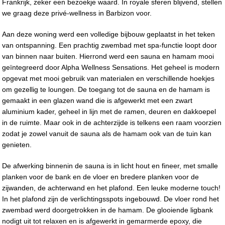
Frankrijk, zeker een bezoekje waard. In royale sferen blijvend, stellen
we graag deze privé-wellness in Barbizon voor.
Aan deze woning werd een volledige bijbouw geplaatst in het teken
van ontspanning. Een prachtig zwembad met spa-functie loopt door
van binnen naar buiten. Hierrond werd een sauna en hamam mooi
geïntegreerd door Alpha Wellness Sensations. Het geheel is modern
opgevat met mooi gebruik van materialen en verschillende hoekjes
om gezellig te loungen. De toegang tot de sauna en de hamam is
gemaakt in een glazen wand die is afgewerkt met een zwart
aluminium kader, geheel in lijn met de ramen, deuren en dakkoepel
in de ruimte. Maar ook in de achterzijde is telkens een raam voorzien
zodat je zowel vanuit de sauna als de hamam ook van de tuin kan
genieten.
De afwerking binnenin de sauna is in licht hout en fineer, met smalle
planken voor de bank en de vloer en bredere planken voor de
zijwanden, de achterwand en het plafond. Een leuke moderne touch!
In het plafond zijn de verlichtingsspots ingebouwd. De vloer rond het
zwembad werd doorgetrokken in de hamam. De glooiende ligbank
nodigt uit tot relaxen en is afgewerkt in gemarmerde epoxy, die