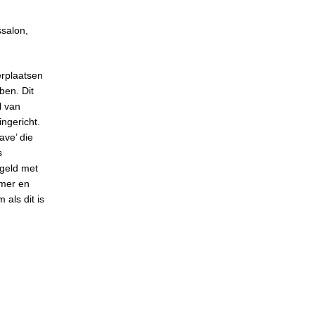
salon,
erplaatsen
ben. Dit
l van
ngericht.
ave’ die
s
egeld met
rmer en
als dit is