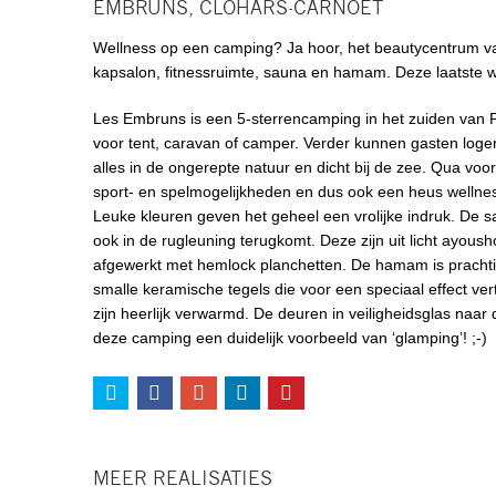
EMBRUNS, CLOHARS-CARNÖET
Wellness op een camping? Ja hoor, het beautycentrum v
kapsalon, fitnessruimte, sauna en hamam. Deze laatste w
Les Embruns is een 5-sterrencamping in het zuiden van F
voor tent, caravan of camper. Verder kunnen gasten loger
alles in de ongerepte natuur en dicht bij de zee. Qua voor
sport- en spelmogelijkheden en dus ook een heus wellnes
Leuke kleuren geven het geheel een vrolijke indruk. De s
ook in de rugleuning terugkomt. Deze zijn uit licht ayou
afgewerkt met hemlock planchetten. De hamam is prachtig
smalle keramische tegels die voor een speciaal effect ve
zijn heerlijk verwarmd. De deuren in veiligheidsglas naa
deze camping een duidelijk voorbeeld van ‘glamping’! ;-)
MEER REALISATIES