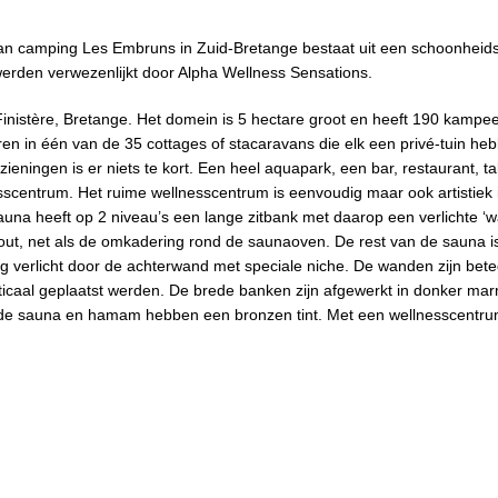
an camping Les Embruns in Zuid-Bretange bestaat uit een schoonheids
erden verwezenlijkt door Alpha Wellness Sensations.
inistère, Bretange. Het domein is 5 hectare groot en heeft 190 kampe
en in één van de 35 cottages of stacaravans die elk een privé-tuin heb
zieningen is er niets te kort. Een heel aquapark, een bar, restaurant, ta
scentrum. Het ruime wellnesscentrum is eenvoudig maar ook artistiek i
auna heeft op 2 niveau’s een lange zitbank met daarop een verlichte ‘w
shout, net als de omkadering rond de saunaoven. De rest van de sauna i
 verlicht door de achterwand met speciale niche. De wanden zijn bet
rticaal geplaatst werden. De brede banken zijn afgewerkt in donker ma
r de sauna en hamam hebben een bronzen tint. Met een wellnesscentrum 