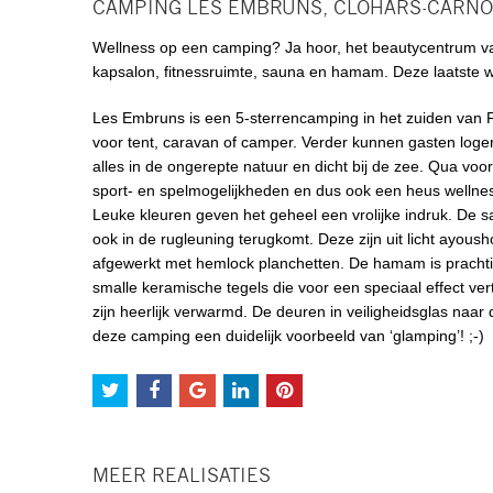
CAMPING LES EMBRUNS, CLOHARS-CARNÖ
Wellness op een camping? Ja hoor, het beautycentrum v
kapsalon, fitnessruimte, sauna en hamam. Deze laatste w
Les Embruns is een 5-sterrencamping in het zuiden van F
voor tent, caravan of camper. Verder kunnen gasten loger
alles in de ongerepte natuur en dicht bij de zee. Qua voor
sport- en spelmogelijkheden en dus ook een heus wellnes
Leuke kleuren geven het geheel een vrolijke indruk. De s
ook in de rugleuning terugkomt. Deze zijn uit licht ayou
afgewerkt met hemlock planchetten. De hamam is prachtig
smalle keramische tegels die voor een speciaal effect ve
zijn heerlijk verwarmd. De deuren in veiligheidsglas naa
deze camping een duidelijk voorbeeld van ‘glamping’! ;-)
MEER REALISATIES