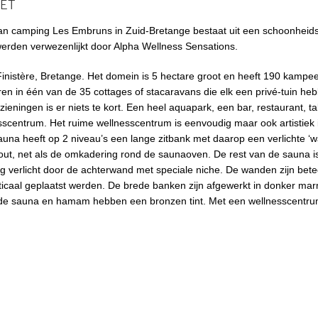
ET
an camping Les Embruns in Zuid-Bretange bestaat uit een schoonheids
erden verwezenlijkt door Alpha Wellness Sensations.
inistère, Bretange. Het domein is 5 hectare groot en heeft 190 kampe
en in één van de 35 cottages of stacaravans die elk een privé-tuin heb
zieningen is er niets te kort. Een heel aquapark, een bar, restaurant, ta
scentrum. Het ruime wellnesscentrum is eenvoudig maar ook artistiek i
auna heeft op 2 niveau’s een lange zitbank met daarop een verlichte ‘w
shout, net als de omkadering rond de saunaoven. De rest van de sauna i
 verlicht door de achterwand met speciale niche. De wanden zijn bet
rticaal geplaatst werden. De brede banken zijn afgewerkt in donker ma
r de sauna en hamam hebben een bronzen tint. Met een wellnesscentrum 