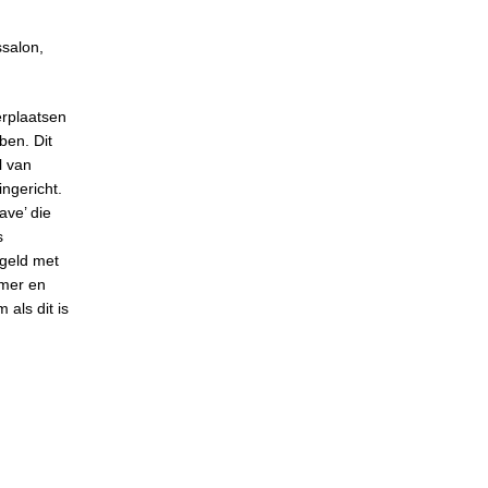
salon,
erplaatsen
ben. Dit
l van
ngericht.
ave’ die
s
egeld met
rmer en
als dit is