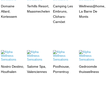
Domaine
Terhills Resort,
Camping Les
Wellness@home,
Allard,
Maasmechelen
Embruns,
La Barre De
Kortessem
Clohars-
Monts
Carnöet
Nostro Destino,
Salome Spa,
Poolhouse,
Gedroomde
Houthalen
Valenciennes
Porrentruy
thuiswellness