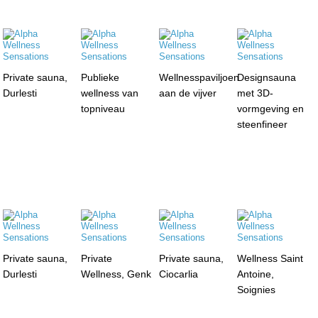
Private sauna,
Publieke
Wellnesspaviljoen
Designsauna
Durlesti
wellness van
aan de vijver
met 3D-
topniveau
vormgeving en
steenfineer
Private sauna,
Private
Private sauna,
Wellness Saint
Durlesti
Wellness, Genk
Ciocarlia
Antoine,
Soignies