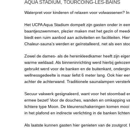
AQUA STADIUM, TOURCOING-LES-BAINS
Waterpret voor kinderen of relaxen voor volwassenen? In
Het UCPA Aqua Stadium dompelt zijn gasten onder in een w
baantjeszwemmen, plezier maken met het gezin of meed
biedt een ruim aanbod aan activiteiten en faciliteiten. H
Chaleur-sauna’s werden er geïnstalleerd, net als een st
Zowel de dames- als de herenkleedkamer heeft zijn eige
warme weldaad. Als binneninrichting werd hierbij gekoze
gebruikt werd voor de banken en de buitenkant, ondergi
wellnessgedeelte is maar liefst 6 meter lang. Ook hier ee
achter de achterwand. Traditionele saunalampen versterk
Secuur vakwerk gesignaleerd, want voor het stoombad en 
ermee bezet! Voor de douches, wanden en omkapping van 
lichtere type Moon. De kleurenschakeringen komen mooi ov
in het plafond en indirecte verlichting in de banken lichte
Als laatste kunnen gasten hier genieten van de zoutgro