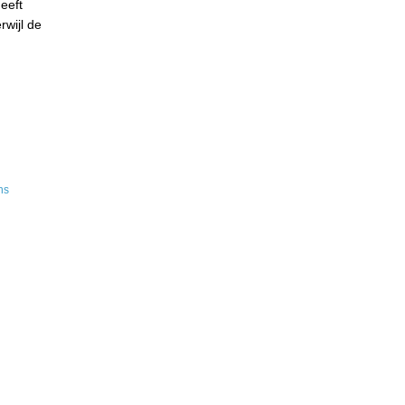
eeft
rwijl de