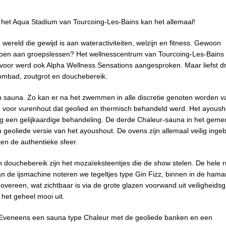
 het Aqua Stadium van Tourcoing-Les-Bains kan het allemaal!
ereld die gewijd is aan wateractiviteiten, welzijn en fitness. Gewoon
oen aan groepslessen? Het wellnesscentrum van Tourcoing-Les-Bains
iervoor werd ook Alpha Wellness Sensations aangesproken. Maar liefst dr
oombad, zoutgrot en douchebereik.
n sauna. Zo kan er na het zwemmen in alle discretie genoten worden 
n voor vurenhout dat geolied en thermisch behandeld werd. Het ayoush
ng een gelijkaardige behandeling. De derde Chaleur-sauna in het gem
n geoliede versie van het ayoushout. De ovens zijn allemaal veilig ing
en de authentieke sfeer.
douchebereik zijn het mozaïeksteentjes die de show stelen. De hele r
de ijsmachine noteren we tegeltjes type Gin Fizz, binnen in de hama
ereen, wat zichtbaar is via de grote glazen voorwand uit veiligheidsg
n het geheel mooi uit.
t. Eveneens een sauna type Chaleur met de geoliede banken en een