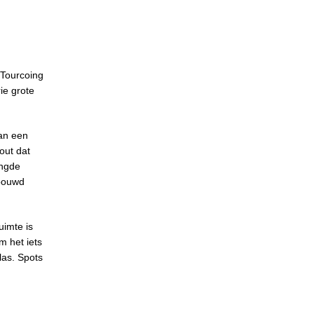
 Tourcoing
ie grote
van een
out dat
engde
ebouwd
uimte is
m het iets
las. Spots