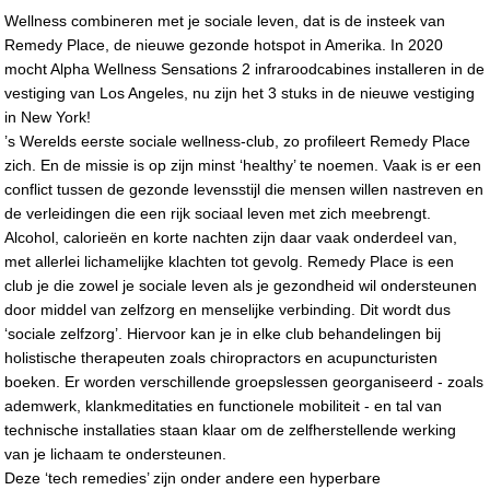
Wellness combineren met je sociale leven, dat is de insteek van
Remedy Place, de nieuwe gezonde hotspot in Amerika. In 2020
mocht Alpha Wellness Sensations 2 infraroodcabines installeren in de
vestiging van Los Angeles, nu zijn het 3 stuks in de nieuwe vestiging
in New York!
’s Werelds eerste sociale wellness-club, zo profileert Remedy Place
zich. En de missie is op zijn minst ‘healthy’ te noemen. Vaak is er een
conflict tussen de gezonde levensstijl die mensen willen nastreven en
de verleidingen die een rijk sociaal leven met zich meebrengt.
Alcohol, calorieën en korte nachten zijn daar vaak onderdeel van,
met allerlei lichamelijke klachten tot gevolg. Remedy Place is een
club je die zowel je sociale leven als je gezondheid wil ondersteunen
door middel van zelfzorg en menselijke verbinding. Dit wordt dus
‘sociale zelfzorg’. Hiervoor kan je in elke club behandelingen bij
holistische therapeuten zoals chiropractors en acupuncturisten
boeken. Er worden verschillende groepslessen georganiseerd - zoals
ademwerk, klankmeditaties en functionele mobiliteit - en tal van
technische installaties staan klaar om de zelfherstellende werking
van je lichaam te ondersteunen.
Deze ‘tech remedies’ zijn onder andere een hyperbare