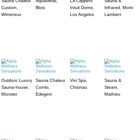
Sauna Chaleur
Aquavithal,
LA Clippers
Sauna &
Custom,
Blois
Intuit Dome,
Infrared, Mont-
Wimereux
Los Angelos
Lambert
Outdoor Luxury
Sauna Chaleur
Vivi Spa,
Sauna &
Sauna-house,
Combi,
Chisinau
Steam,
Münster
Edegem
Mathieu