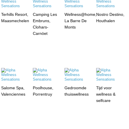
Terhills Resort,
Camping Les
Wellness@home,
Nostro Destino,
Maasmechelen
Embruns,
La Barre De
Houthalen
Clohars-
Monts
Carnöet
Salome Spa,
Poolhouse,
Gedroomde
Tijd voor
Valenciennes
Porrentruy
thuiswellness
wellness &
selfcare