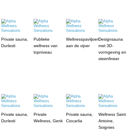
Private sauna,
Publieke
Wellnesspaviljoen
Designsauna
Durlesti
wellness van
aan de vijver
met 3D-
topniveau
vormgeving en
steenfineer
Private sauna,
Private
Private sauna,
Wellness Saint
Durlesti
Wellness, Genk
Ciocarlia
Antoine,
Soignies