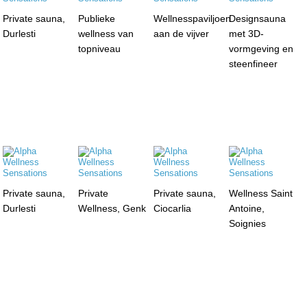
Private sauna,
Publieke
Wellnesspaviljoen
Designsauna
Durlesti
wellness van
aan de vijver
met 3D-
topniveau
vormgeving en
steenfineer
Private sauna,
Private
Private sauna,
Wellness Saint
Durlesti
Wellness, Genk
Ciocarlia
Antoine,
Soignies