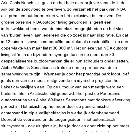
Ark. Zoals Noach zijn gezin en het hele dierenrijk verzamelde in de
Ark om de zondvloed te overleven, zo verzamelt het park van NOA
alle premium outdoormerken van het exclusieve buitenleven. De
groene oase die NOA outdoor living geworden is, geeft een
indrukwekkend beeld van de eindeloze mogelijkheden op het vlak
van ‘buiten leven’ aan iedereen die op zoek is naar inspiratie. En dat
in 12 tuinen – zowel commerciële, publieke als residentiële – op een
oppervlakte van maar liefst 30.000 m². Het unieke van NOA outdoor
living zit ’m in de bijzondere synergie tussen de meer dan 30
gespecialiseerde outdoormerken die er hun schouders onder zetten.
Alpha Wellness Sensations is trots de eerste partner van deze
samenwerking te zijn. Wanneer je door het prachtige park loopt, tref
je als een van de meest rustgevende en idyllische projecten het
Lakeside-paviljoen aan. Op de uitbouw van een meertje werd een
buitenruimte in Aziatische stijl gebouwd. Hier past de Panoramic-
outdoorsauna van Alpha Wellness Sensations met donkere afwerking
perfect in. Het uitzicht op het meer door de panoramische
achterwand in triple veiligheidsglas is werkelijk adembenemend.
Doordat de voorwand en de toegangsdeur - met automatisch
sluitsysteem - ook uit glas zijn, heb je door en door zicht op het meer