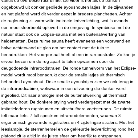
vanuit de overdekte rustruimte. De vloer is net als de banken
opgebouwd uit donker geoliede ayoushouten latjes. In de zijwanden
en het plafond werd dit verder gezet in bredere planchetten. Achter
de rugleuning zit warmwitte indirecte ledverlichting, wat ’s avonds
een mooi sfeerbeeld oplevert in de omgeving. In symbiose met de
natuur staat ook de Eclipse-sauna met een buitenafwerking van
heidematten. Deze ruime sauna heeft eveneens een voorwand en
halve achterwand uit glas om het contact met de tuin te
benadrukken. Het voorportaal heeft al een infraroodstraler. Zo kan je
ervoor kiezen om de rug apart te laten opwarmen door de
deugddoende infraroodstralen. De ronde tunnelvorm van het Eclipse-
model wordt mooi benadrukt door de smalle latjes uit thermisch
behandeld ayoushout. Deze smalle ayouslatjes zien we ook terug in
de infraroodcabine, weliswaar in een uitvoering die donker werd
ingeolied. Dit naar analogie met de buitenafwerking uit thermisch
gebrand hout. De donkere styling werd verdergezet met de zwarte
imitatielederen rugsteunen en uitschuifbare voetsteunen. De ruimte
telt maar liefst 7 full spectrum infraroodelementen, waarvan 3
ergonomisch gevormde rugstralers en 4 zijdelingse stralers. Met het
leeslampje, de sterrenhemel en de gekleurde ledverlichting rond het
plafond zit je altijd in de juiste sfeer om heerlijk te ontspannen.