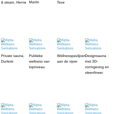
Martin
& steam, Herne
Texe
Private sauna,
Publieke
Wellnesspaviljoen
Designsauna
Durlesti
wellness van
aan de vijver
met 3D-
topniveau
vormgeving en
steenfineer