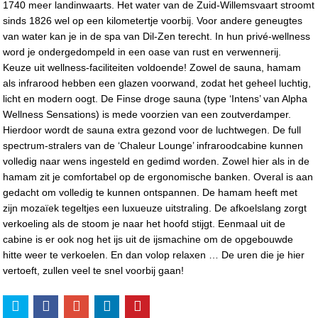
1740 meer landinwaarts. Het water van de Zuid-Willemsvaart stroomt
sinds 1826 wel op een kilometertje voorbij. Voor andere geneugtes
van water kan je in de spa van Dil-Zen terecht. In hun privé-wellness
word je ondergedompeld in een oase van rust en verwennerij.
Keuze uit wellness-faciliteiten voldoende! Zowel de sauna, hamam
als infrarood hebben een glazen voorwand, zodat het geheel luchtig,
licht en modern oogt. De Finse droge sauna (type ‘Intens’ van Alpha
Wellness Sensations) is mede voorzien van een zoutverdamper.
Hierdoor wordt de sauna extra gezond voor de luchtwegen. De full
spectrum-stralers van de ‘Chaleur Lounge’ infraroodcabine kunnen
volledig naar wens ingesteld en gedimd worden. Zowel hier als in de
hamam zit je comfortabel op de ergonomische banken. Overal is aan
gedacht om volledig te kunnen ontspannen. De hamam heeft met
zijn mozaïek tegeltjes een luxueuze uitstraling. De afkoelslang zorgt
verkoeling als de stoom je naar het hoofd stijgt. Eenmaal uit de
cabine is er ook nog het ijs uit de ijsmachine om de opgebouwde
hitte weer te verkoelen. En dan volop relaxen … De uren die je hier
vertoeft, zullen veel te snel voorbij gaan!