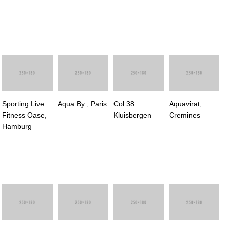
Sporting Live
Aqua By , Paris
Col 38
Aquavirat,
Fitness Oase,
Kluisbergen
Cremines
Hamburg