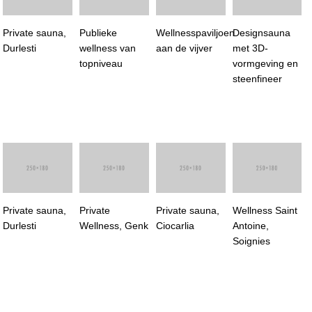
Private sauna,
Publieke
Wellnesspaviljoen
Designsauna
Durlesti
wellness van
aan de vijver
met 3D-
topniveau
vormgeving en
steenfineer
Private sauna,
Private
Private sauna,
Wellness Saint
Durlesti
Wellness, Genk
Ciocarlia
Antoine,
Soignies