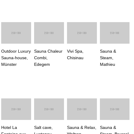
Outdoor Luxury
Sauna Chaleur
Vivi Spa,
Sauna &
Sauna-house,
Combi,
Chisinau
Steam,
Münster
Edegem
Mathieu
Hotel La
Salt cave,
Sauna & Relax,
Sauna &
Fontaine aux
Lustenau
Waltrop
Steam, Brussel