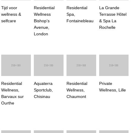
Tijd voor
Residential
Residential
La Grande
wellness &
Wellness
Spa,
Terrasse Hôtel
selfcare
Bishop’s
Fontainebleau
& Spa La
Avenue,
Rochelle
London
Residential
Aquaterra
Residential
Private
Wellness,
Sportclub,
Wellness,
Wellness, Lille
Barvaux sur
Chisinau
Chaumont
Ourthe