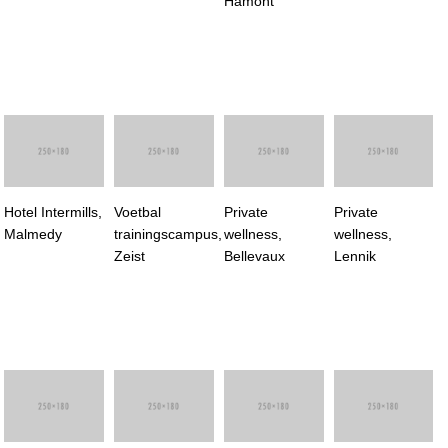
Hamont
Hotel Intermills,
Voetbal
Private
Private
Malmedy
trainingscampus,
wellness,
wellness,
Zeist
Bellevaux
Lennik