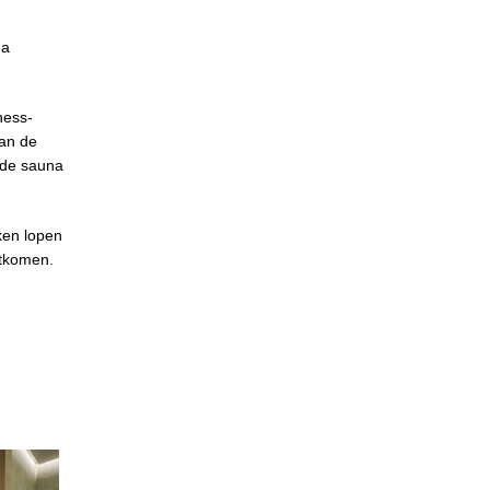
na
ness-
van de
 de sauna
ken lopen
itkomen.