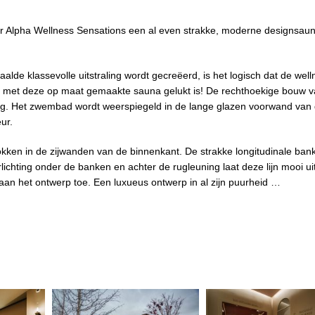
or Alpha Wellness Sensations een al even strakke, moderne designsau
aalde klassevolle uitstraling wordt gecreëerd, is het logisch dat de well
f dat met deze op maat gemaakte sauna gelukt is! De rechthoekige bouw 
ng. Het zwembad wordt weerspiegeld in de lange glazen voorwand van
ur.
okken in de zijwanden van de binnenkant. De strakke longitudinale ban
rlichting onder de banken en achter de rugleuning laat deze lijn mooi u
an het ontwerp toe. Een luxueus ontwerp in al zijn puurheid …