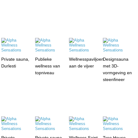
Private sauna,
Publieke
Wellnesspaviljoen
Designsauna
Durlesti
wellness van
aan de vijver
met 3D-
topniveau
vormgeving en
steenfineer
Private
Private sauna,
Wellness Saint
Tree House