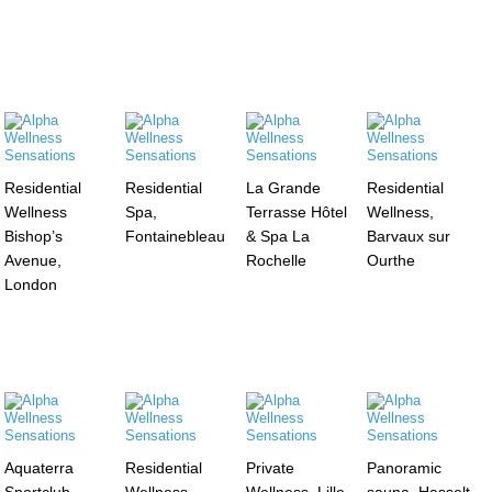
Residential
Residential
La Grande
Residential
Wellness
Spa,
Terrasse Hôtel
Wellness,
Bishop’s
Fontainebleau
& Spa La
Barvaux sur
Avenue,
Rochelle
Ourthe
London
Aquaterra
Residential
Private
Panoramic
Sportclub,
Wellness,
Wellness, Lille
sauna, Hasselt