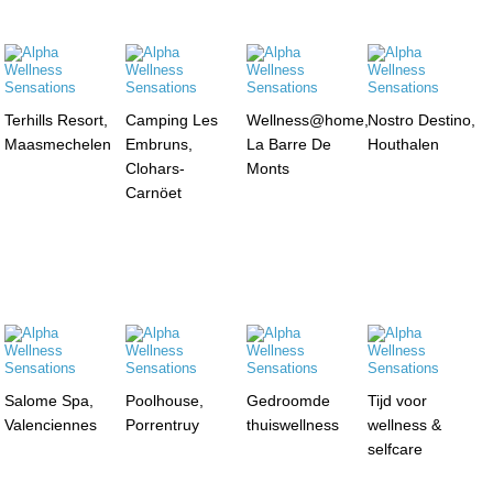
Terhills Resort,
Camping Les
Wellness@home,
Nostro Destino,
Maasmechelen
Embruns,
La Barre De
Houthalen
Clohars-
Monts
Carnöet
Salome Spa,
Poolhouse,
Gedroomde
Tijd voor
Valenciennes
Porrentruy
thuiswellness
wellness &
selfcare