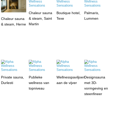
Chaleur sauna
Boutique hotel,
Palmaris,
& steam, Saint
Texe
Lummen
Chaleur sauna
Martin
& steam, Herne
Private sauna,
Publieke
Wellnesspaviljoen
Designsauna
Durlesti
wellness van
aan de vijver
met 3D-
topniveau
vormgeving en
steenfineer