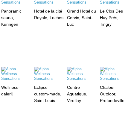
Panoramic
Hotel de la cité
Grand Hotel du
Le Clos Des
sauna,
Royale, Loches
Cervin, Saint-
Huy Prés,
Kuringen
Luc
Tingry
Wellness-
Eclipse
Centre
Chaleur
galerij
custom-made,
Aquatique,
Outdoor,
Saint Louis
Viroflay
Profondeville