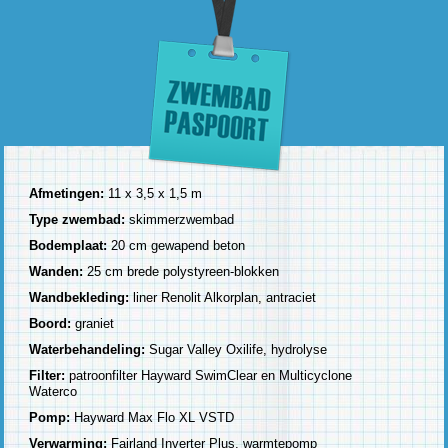
Afmetingen:
11 x 3,5 x 1,5 m
Type zwembad:
skimmerzwembad
Bodemplaat:
20 cm gewapend beton
Wanden:
25 cm brede polystyreen-blokken
Wandbekleding:
liner Renolit Alkorplan, antraciet
Boord:
graniet
Waterbehandeling:
Sugar Valley Oxilife, hydrolyse
Filter:
patroonfilter Hayward SwimClear en Multicyclone
Waterco
Pomp:
Hayward Max Flo XL VSTD
Verwarming:
Fairland Inverter Plus, warmtepomp