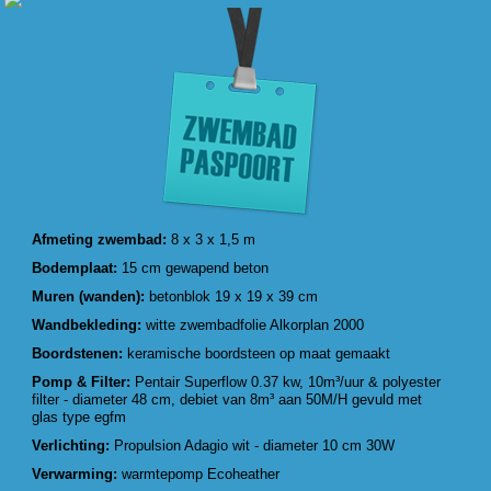
Afmeting zwembad:
8 x 3 x 1,5 m
Bodemplaat:
15 cm gewapend beton
Muren (wanden):
betonblok 19 x 19 x 39 cm
Wandbekleding:
witte zwembadfolie Alkorplan 2000
Boordstenen:
keramische boordsteen op maat gemaakt
Pomp & Filter:
Pentair Superflow 0.37 kw, 10m³/uur & polyester
filter - diameter 48 cm, debiet van 8m³ aan 50M/H gevuld met
glas type egfm
Verlichting:
Propulsion Adagio wit - diameter 10 cm 30W
Verwarming:
warmtepomp Ecoheather