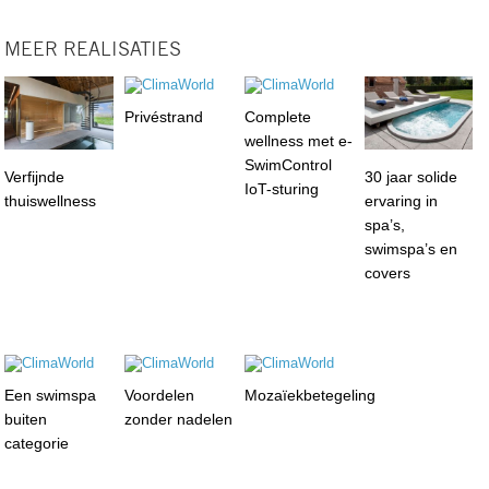
MEER REALISATIES
Privéstrand
Complete
wellness met e-
SwimControl
Verfijnde
30 jaar solide
IoT-sturing
thuiswellness
ervaring in
spa’s,
swimspa’s en
covers
Een swimspa
Voordelen
Mozaïekbetegeling
buiten
zonder nadelen
categorie