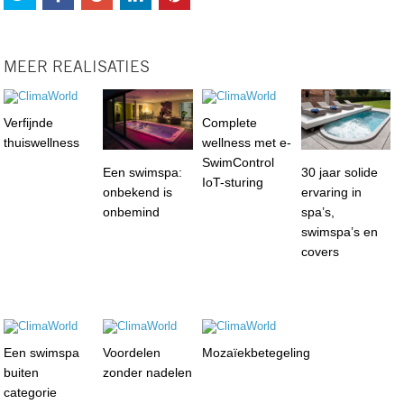
MEER REALISATIES
Verfijnde
Complete
thuiswellness
wellness met e-
SwimControl
Een swimspa:
30 jaar solide
IoT-sturing
onbekend is
ervaring in
onbemind
spa’s,
swimspa’s en
covers
Een swimspa
Voordelen
Mozaïekbetegeling
buiten
zonder nadelen
categorie