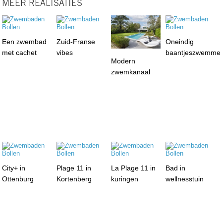
MEER REALISATIES
Een zwembad
Zuid-Franse
Oneindig
met cachet
vibes
baantjeszwemme
Modern
zwemkanaal
City+ in
Plage 11 in
La Plage 11 in
Bad in
Ottenburg
Kortenberg
kuringen
wellnesstuin