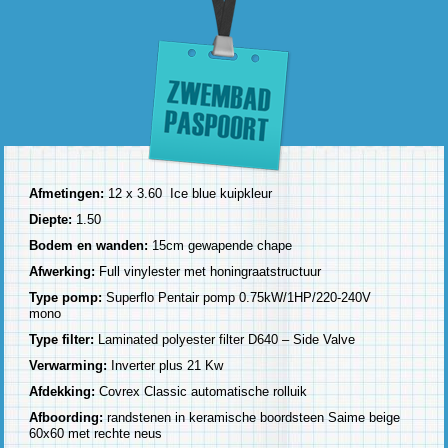
Afmetingen:
12 x 3.60 Ice blue kuipkleur
Diepte:
1.50
Bodem en wanden:
15cm gewapende chape
Afwerking:
Full vinylester met honingraatstructuur
Type pomp:
Superflo Pentair pomp 0.75kW/1HP/220-240V
mono
Type filter:
Laminated polyester filter D640 – Side Valve
Verwarming:
Inverter plus 21 Kw
Afdekking:
Covrex Classic automatische rolluik
Afboording:
randstenen in keramische boordsteen Saime beige
60x60 met rechte neus