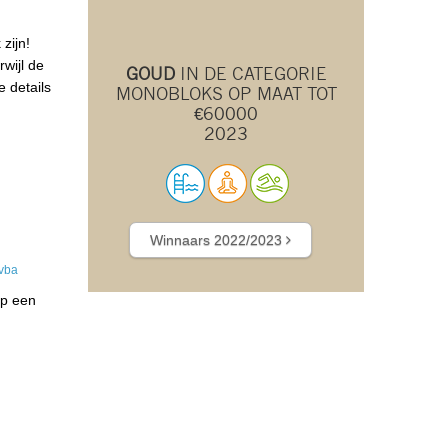
zijn!
wijl de
GOUD
IN DE CATEGORIE
 details
MONOBLOKS OP MAAT TOT
€60000
2023
Winnaars 2022/2023
op een