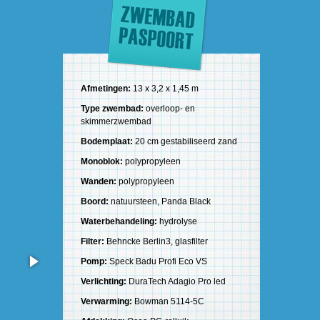
Afmetingen:
13 x 3,2 x 1,45 m
Type zwembad:
overloop- en
skimmerzwembad
Bodemplaat:
20 cm gestabiliseerd zand
Monoblok:
polypropyleen
Wanden:
polypropyleen
Boord:
natuursteen, Panda Black
Waterbehandeling:
hydrolyse
Filter:
Behncke Berlin3, glasfilter
Pomp:
Speck Badu Profi Eco VS
Verlichting:
DuraTech Adagio Pro led
Verwarming:
Bowman 5114-5C