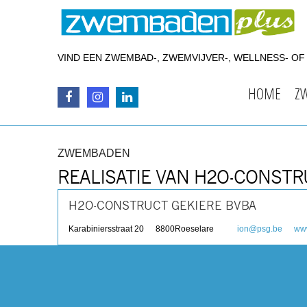
VIND EEN ZWEMBAD-, ZWEMVIJVER-, WELLNESS- O
HOME
Z
ZWEMBADEN
REALISATIE VAN H2O-CONSTR
H2O-CONSTRUCT GEKIERE BVBA
Karabiniersstraat 20
8800
Roeselare
ion@psg.be
www