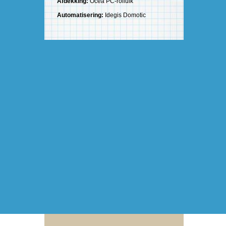
Afdekking:
Ocea PC-rolluik
Automatisering:
Idegis Domotic