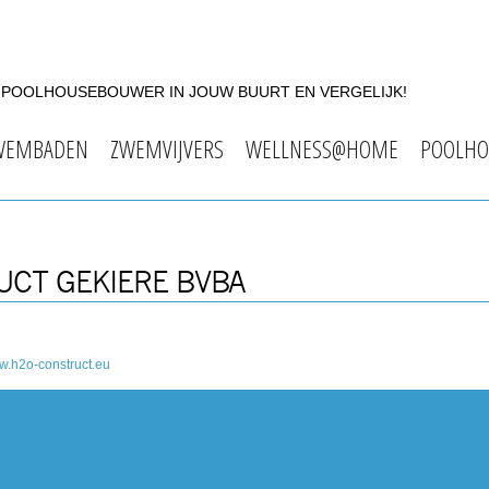
F POOLHOUSEBOUWER IN JOUW BUURT EN VERGELIJK!
WEMBADEN
ZWEMVIJVERS
WELLNESS@HOME
POOLHO
UCT GEKIERE BVBA
.h2o-construct.eu