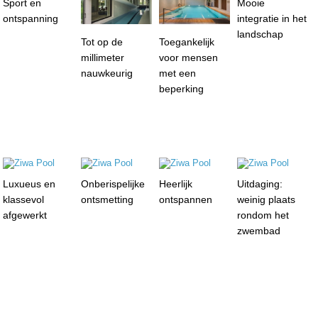
Sport en
Mooie
ontspanning
integratie in het
landschap
Tot op de
Toegankelijk
millimeter
voor mensen
nauwkeurig
met een
beperking
Luxueus en
Onberispelijke
Heerlijk
Uitdaging:
klassevol
ontsmetting
ontspannen
weinig plaats
afgewerkt
rondom het
zwembad