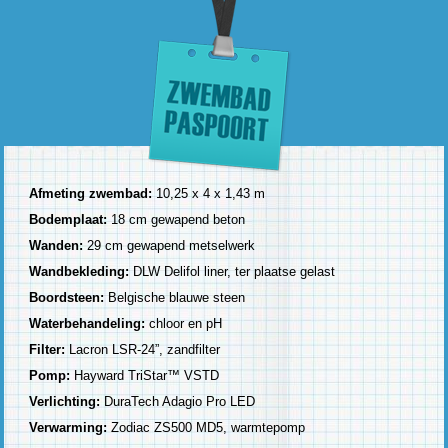
Afmeting zwembad:
10,25 x 4 x 1,43 m
Bodemplaat:
18 cm gewapend beton
Wanden:
29 cm gewapend metselwerk
Wandbekleding:
DLW Delifol liner, ter plaatse gelast
Boordsteen:
Belgische blauwe steen
Waterbehandeling:
chloor en pH
Filter:
Lacron LSR-24”, zandfilter
Pomp:
Hayward TriStar™ VSTD
Verlichting:
DuraTech Adagio Pro LED
Verwarming:
Zodiac ZS500 MD5, warmtepomp