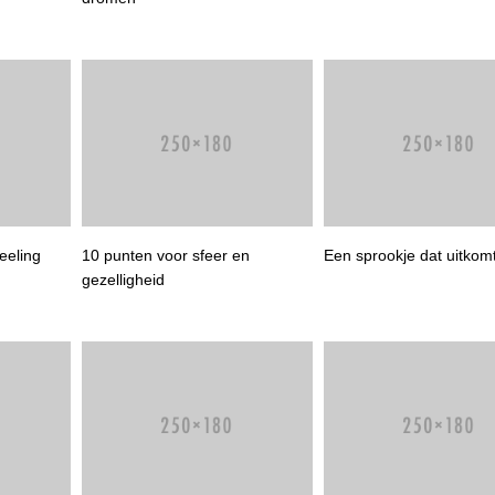
eling
10 punten voor sfeer en
Een sprookje dat uitkom
gezelligheid