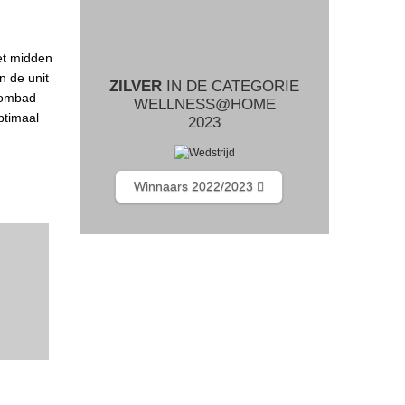
het midden
n de unit
ZILVER
IN DE CATEGORIE
toombad
WELLNESS@HOME
ptimaal
2023
Winnaars 2022/2023