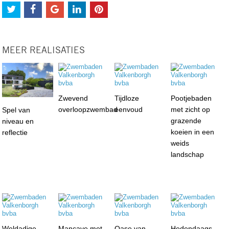
MEER REALISATIES
Zwevend
Tijdloze
Pootjebaden
overloopzwembad
eenvoud
met zicht op
Spel van
grazende
niveau en
koeien in een
reflectie
weids
landschap
Weldadige
Mancave met
Oase van
Hedendaags