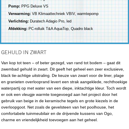
Pomp:
PPG Deluxe VS
Verwarming:
VB Klimaattechniek VBIV, warmtepomp
Verlichting:
Duratech Adagio Pro, led
Afdekking:
PC-rolluik T&A AquaTop, Quadro black
GEHULD IN ZWART
Van kop tot teen – of beter gezegd, van rand tot bodem – gaat dit
zwembad gehuld in zwart. Dit geeft het geheel een zeer exclusieve,
black tie-achtige uitstraling. De keuze van zwart voor de liner, plage
en granieten overlooprand levert een strak aangeklede, rechthoekige
waterpartij op met water van een diepe, inktachtige kleur. Toch wordt
er ook een vleugje warmte toegevoegd aan het project door het
gebruik van beige in de keramische tegels en grote kiezels in de
overloopgoot. Net zoals de gevelsteen van het poolhouse, het
comfortabele tuinmeubilair en de drijvende kussens van Ogo,
charme en vriendelijkheid toevoegen aan het geheel.