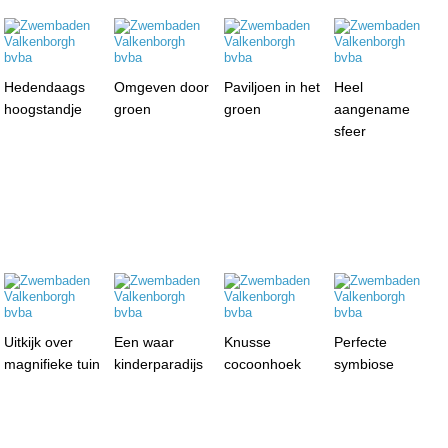
Hedendaags
Omgeven door
Paviljoen in het
Heel
hoogstandje
groen
groen
aangename
sfeer
Uitkijk over
Een waar
Knusse
Perfecte
magnifieke tuin
kinderparadijs
cocoonhoek
symbiose