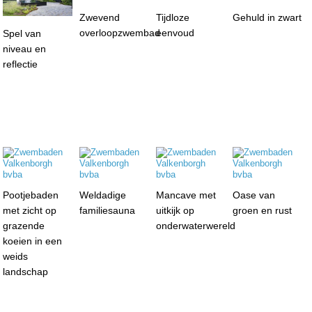
Zwevend
Tijdloze
Gehuld in zwart
overloopzwembad
eenvoud
Spel van
niveau en
reflectie
Pootjebaden
Weldadige
Mancave met
Oase van
met zicht op
familiesauna
uitkijk op
groen en rust
grazende
onderwaterwereld
koeien in een
weids
landschap