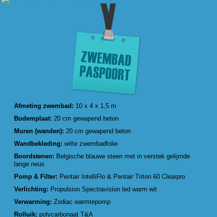
Afmeting zwembad:
10 x 4 x 1,5 m
Bodemplaat:
20 cm gewapend beton
Muren (wanden):
20 cm gewapend beton
Wandbekleding:
witte zwembadfolie
Boordstenen:
Belgische blauwe steen met in verstek gelijmde
lange neus
Pomp & Filter:
Pentair IntelliFlo & Pentair Triton 60 Clearpro
Verlichting:
Propulsion Spectravision led warm wit
Verwarming:
Zodiac warmtepomp
Rolluik:
polycarbonaat T&A