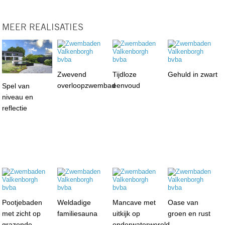
MEER REALISATIES
Zwevend
Tijdloze
Gehuld in zwart
overloopzwembad
eenvoud
Spel van
niveau en
reflectie
Pootjebaden
Weldadige
Mancave met
Oase van
met zicht op
familiesauna
uitkijk op
groen en rust
grazende
onderwaterwereld