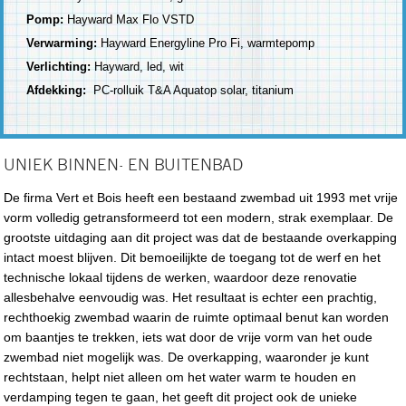
Pomp:
Hayward Max Flo VSTD
Verwarming:
Hayward Energyline Pro Fi, warmtepomp
Verlichting:
Hayward, led, wit
Afdekking:
PC-rolluik T&A Aquatop solar, titanium
UNIEK BINNEN- EN BUITENBAD
De firma Vert et Bois heeft een bestaand zwembad uit 1993 met vrije
vorm volledig getransformeerd tot een modern, strak exemplaar. De
grootste uitdaging aan dit project was dat de bestaande overkapping
intact moest blijven. Dit bemoeilijkte de toegang tot de werf en het
technische lokaal tijdens de werken, waardoor deze renovatie
allesbehalve eenvoudig was. Het resultaat is echter een prachtig,
rechthoekig zwembad waarin de ruimte optimaal benut kan worden
om baantjes te trekken, iets wat door de vrije vorm van het oude
zwembad niet mogelijk was. De overkapping, waaronder je kunt
rechtstaan, helpt niet alleen om het water warm te houden en
verdamping tegen te gaan, het geeft dit project ook de unieke