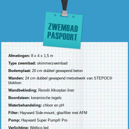
Afmetingen:
8 x 4 x 1,5 m
Type zwembad:
skimmerzwembad
Bodemplaat:
20 cm dubbel gewapend beton
Wanden:
24 cm dubbel gewapend metselwerk van STEPOC®
blokken
Wandbekleding:
Renolit Alkorplan liner
Boordsteen:
keramische tegels
Waterbehandeling:
chloor en pH
Filter:
Hayward Side-mount, glasfilter met AFM
Pomp:
Hayward Super Pump® Pro
Verlichting:
Weltico led