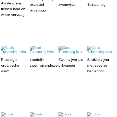
Als de grens
exclusief
zwemvijver
Tuinaanleg
tussen land en
bijgebouw
water vervaagt
Prachtige
Landelijk
Zwemvijver als
Strakke vijver
organische
zwemvijverplezier
blikvanger
met speelse
vorm
beplanting