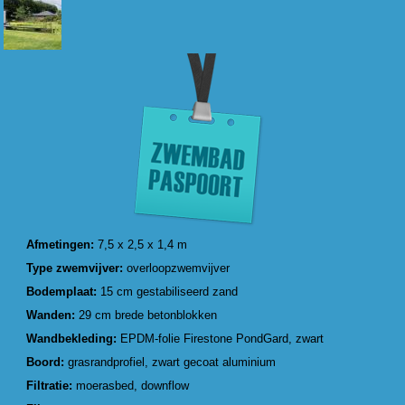
Afmetingen:
7,5 x 2,5 x 1,4 m
Type zwemvijver:
overloopzwemvijver
Bodemplaat:
15 cm gestabiliseerd zand
Wanden:
29 cm brede betonblokken
Wandbekleding:
EPDM-folie Firestone PondGard, zwart
Boord:
grasrandprofiel, zwart gecoat aluminium
Filtratie:
moerasbed, downflow