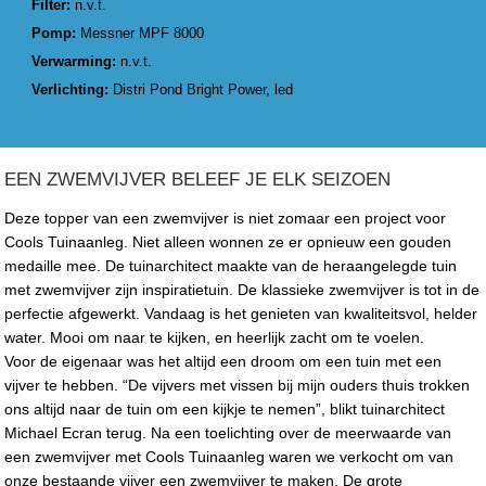
Filter:
n.v.t.
Pomp:
Messner MPF 8000
Verwarming:
n.v.t.
Verlichting:
Distri Pond Bright Power, led
EEN ZWEMVIJVER BELEEF JE ELK SEIZOEN
Deze topper van een zwemvijver is niet zomaar een project voor
Cools Tuinaanleg. Niet alleen wonnen ze er opnieuw een gouden
medaille mee. De tuinarchitect maakte van de heraangelegde tuin
met zwemvijver zijn inspiratietuin. De klassieke zwemvijver is tot in de
perfectie afgewerkt. Vandaag is het genieten van kwaliteitsvol, helder
water. Mooi om naar te kijken, en heerlijk zacht om te voelen.
Voor de eigenaar was het altijd een droom om een tuin met een
vijver te hebben. “De vijvers met vissen bij mijn ouders thuis trokken
ons altijd naar de tuin om een kijkje te nemen”, blikt tuinarchitect
Michael Ecran terug. Na een toelichting over de meerwaarde van
een zwemvijver met Cools Tuinaanleg waren we verkocht om van
onze bestaande vijver een zwemvijver te maken. De grote