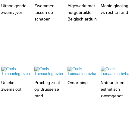
Uitnodigende
Zwemmen
Afgewerkt met
Mooie glooiing
zwemvijver
tussen de
hergebruikte
vs rechte rand
schapen
Belgisch arduin
Unieke
Prachtig zicht
Omarming
Natuurlijk en
zwemsloot
op Brusselse
esthetisch
rand
zwemgenot