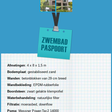
Afmetingen
: 4 x 8 x 1,5 m
Bodemplaat
: gestabiliseerd zand
Wanden
: betonblokken van 29 cm breed
Wandbekleding
: EPDM-rubberfolie
Boordsteen
: zwart gelakte klemprofiel
Waterbehandeling
: natuurlijke filter
Filtratie:
moerasbed, downflow
Pomp
: Messner Power-Tec2 14000