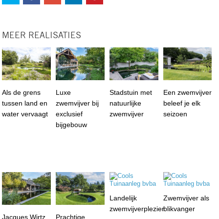
MEER REALISATIES
Als de grens
Luxe
Stadstuin met
Een zwemvijver
tussen land en
zwemvijver bij
natuurlijke
beleef je elk
water vervaagt
exclusief
zwemvijver
seizoen
bijgebouw
Landelijk
Zwemvijver als
zwemvijverplezier
blikvanger
Jacques Wirtz
Prachtige