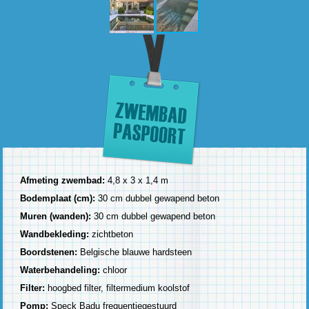
Afmeting zwembad:
4,8 x 3 x 1,4 m
Bodemplaat (cm):
30 cm dubbel gewapend beton
Muren (wanden):
30 cm dubbel gewapend beton
Wandbekleding:
zichtbeton
Boordstenen:
Belgische blauwe hardsteen
Waterbehandeling:
chloor
Filter:
hoogbed filter, filtermedium koolstof
Pomp:
Speck Badu frequentiegestuurd