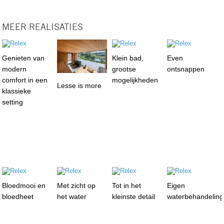
MEER REALISATIES
Genieten van
Klein bad,
Even
modern
grootse
ontsnappen
comfort in een
mogelijkheden
Lesse is more
klassieke
setting
Bloedmooi en
Met zicht op
Tot in het
Eigen
bloedheet
het water
kleinste detail
waterbehandelin