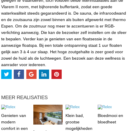
gelegen te Vlaanderen, toch voldoen beide filterinstallaties aan de
Vlarem II norm, met bijhorende buffertank, zodat een goede
waterkwaliteit steeds gegarandeerd is. De sauna, de infraroodwand
en de zoutsauna zijn zowel binnen als buiten afgewerkt met thermo
Espen. Om de zoutmuur nog meer te accentueren is er RGB-
verlichting aanwezig. Die kan de bezoeker zelf instellen om de sfeer
te bepalen. Verder kan je genieten van een floatsessie in de
aanwezige floatspa. Bij een totale ontspanning staat 1 uur floaten
gelijk aan 3 à 4 uur slaap. Het hoge zoutgehalte is zeer goed voor
zowel de huid als de luchtwegen. Een bezoek aan deze wellness is
aanrader voor iedereen.
MEER REALISATIES
Genieten van
Klein bad,
Bloedmooi en
modern
grootse
bloedheet
comfort in een
mogelijkheden