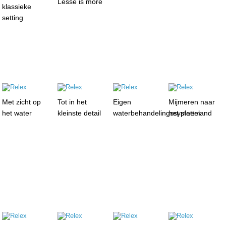
Lesse is more
klassieke
setting
Met zicht op
Tot in het
Eigen
Mijmeren naar
het water
kleinste detail
waterbehandelingssysteem
het platteland