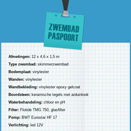
Afmetingen:
12 x 4,6 x 1,5 m
Type zwembad:
skimmerzwembad
Bodemplaat:
vinylester
Wanden:
vinylester
Wandbekleding:
vinylester epoxy gelcoat
Boordsteen:
keramische tegels met arduinlook
Waterbehandeling:
chloor en pH
Filter:
Flotide TMG 750, glasfilter
Pomp:
BWT Eurostar HF 17
Verlichting:
led 12V