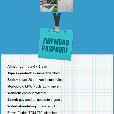
Afmetingen:
9 x 4 x 1,5 m
Type zwembad:
skimmerzwembad
Bodemplaat:
20 cm zandcementvloer
Monoblok:
LPW Pools La Plage 9
Wanden:
epoxy vinylester
Boord:
gevlamd en geborsteld graniet
Waterbehandeling:
chloor en pH
Filter:
Flotide TGM 750, glasfilter