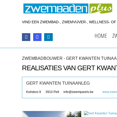
VIND EEN ZWEMBAD-, ZWEMVIJVER-, WELLNESS- O
HOME
Z
ZWEMBADBOUWER - GERT KWANTEN TUINA
REALISATIES VAN GERT KWA
GERT KWANTEN TUINAANLEG
Kolisbos 9
3910
Pelt
info@zwemparels.be
www.zwem