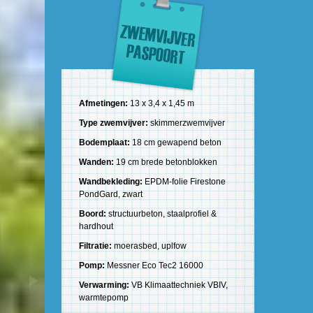
Afmetingen:
13 x 3,4 x 1,45 m
Type zwemvijver:
skimmerzwemvijver
Bodemplaat:
18 cm gewapend beton
Wanden:
19 cm brede betonblokken
Wandbekleding:
EPDM-folie Firestone
PondGard, zwart
Boord:
structuurbeton, staalprofiel &
hardhout
Filtratie:
moerasbed, uplfow
Pomp:
Messner Eco Tec2 16000
Verwarming:
VB Klimaattechniek VBIV,
warmtepomp