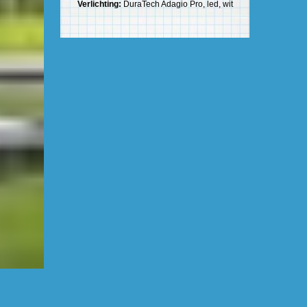
Verlichting:
DuraTech Adagio Pro, led, wit