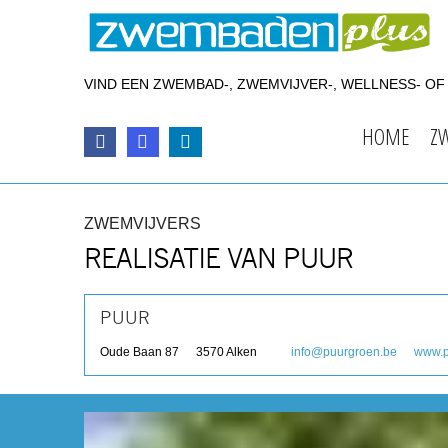
VIND EEN ZWEMBAD-, ZWEMVIJVER-, WELLNESS- O
HOME
Z
ZWEMVIJVERS
REALISATIE VAN PUUR
PUUR
Oude Baan 87
3570
Alken
info@puurgroen.be
www.p