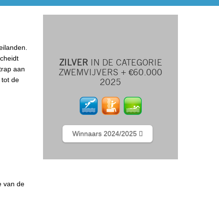
eilanden.
cheidt
ZILVER
IN DE CATEGORIE
trap aan
ZWEMVIJVERS + €60.000
 tot de
2025
Winnaars 2024/2025
e van de