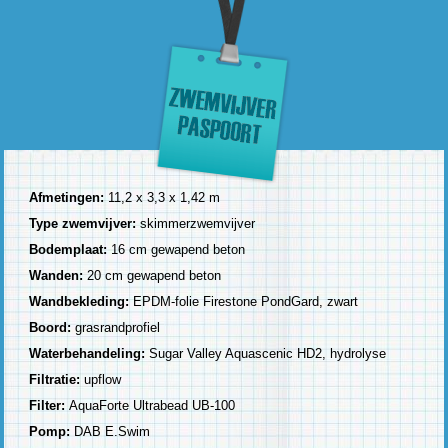
Afmetingen:
11,2 x 3,3 x 1,42 m
Type zwemvijver:
skimmerzwemvijver
Bodemplaat:
16 cm gewapend beton
Wanden:
20 cm gewapend beton
Wandbekleding:
EPDM-folie Firestone PondGard, zwart
Boord:
grasrandprofiel
Waterbehandeling:
Sugar Valley Aquascenic HD2, hydrolyse
Filtratie:
upflow
Filter:
AquaForte Ultrabead UB-100
Pomp:
DAB E.Swim