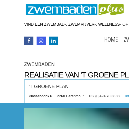
VIND EEN ZWEMBAD-, ZWEMVIJVER-, WELLNESS- O
HOME
Z
ZWEMBADEN
REALISATIE VAN 'T GROENE P
'T GROENE PLAN
Plassendonk 6
2260
Herenthout
+32 (0)494 70 38 22
in