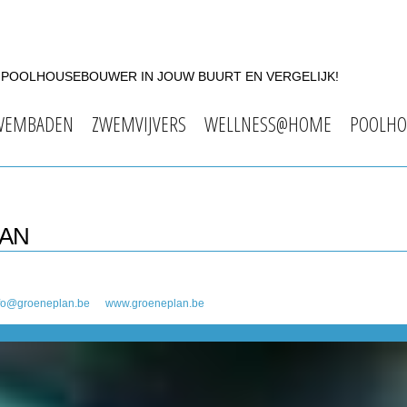
F POOLHOUSEBOUWER IN JOUW BUURT EN VERGELIJK!
WEMBADEN
ZWEMVIJVERS
WELLNESS@HOME
POOLHO
LAN
fo@groeneplan.be
www.groeneplan.be