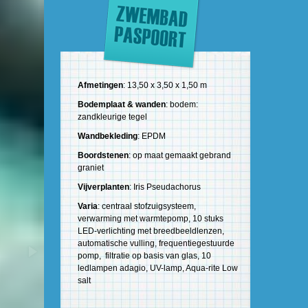
Afmetingen
: 13,50 x 3,50 x 1,50 m
Bodemplaat & wanden
: bodem:
zandkleurige tegel
Wandbekleding
: EPDM
Boordstenen
: op maat gemaakt gebrand
graniet
Vijverplanten
: Iris Pseudachorus
Varia
: centraal stofzuigsysteem,
verwarming met warmtepomp, 10 stuks
LED-verlichting met breedbeeldlenzen,
automatische vulling, frequentiegestuurde
pomp, filtratie op basis van glas, 10
ledlampen adagio, UV-lamp, Aqua-rite Low
salt