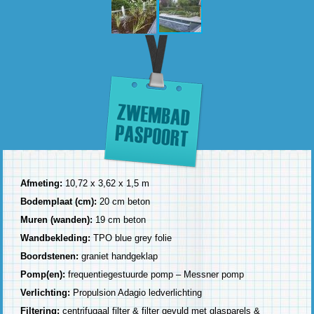
Afmeting:
10,72 x 3,62 x 1,5 m
Bodemplaat (cm):
20 cm beton
Muren (wanden):
19 cm beton
Wandbekleding:
TPO blue grey folie
Boordstenen:
graniet handgeklap
Pomp(en):
frequentiegestuurde pomp – Messner pomp
Verlichting:
Propulsion Adagio ledverlichting
Filtering:
centrifugaal filter & filter gevuld met glasparels &