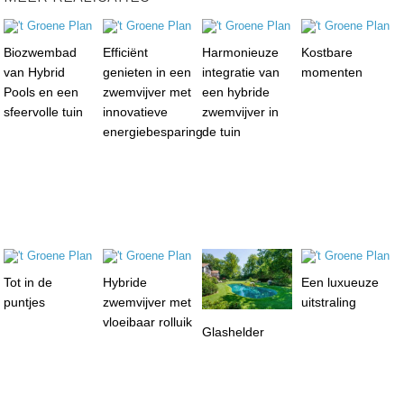
Biozwembad
Efficiënt
Harmonieuze
Kostbare
van Hybrid
genieten in een
integratie van
momenten
Pools en een
zwemvijver met
een hybride
sfeervolle tuin
innovatieve
zwemvijver in
energiebesparing
de tuin
Tot in de
Hybride
Een luxueuze
puntjes
zwemvijver met
uitstraling
vloeibaar rolluik
Glashelder