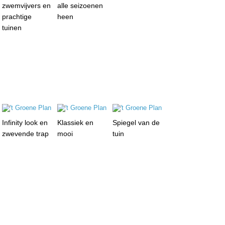
zwemvijvers en
alle seizoenen
prachtige
heen
tuinen
Infinity look en
Klassiek en
Spiegel van de
zwevende trap
mooi
tuin