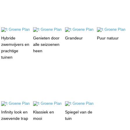
Hybride
Genieten door
Grandeur
Puur natuur
zwemvijvers en
alle seizoenen
prachtige
heen
tuinen
Infinity look en
Klassiek en
Spiegel van de
zwevende trap
mooi
tuin