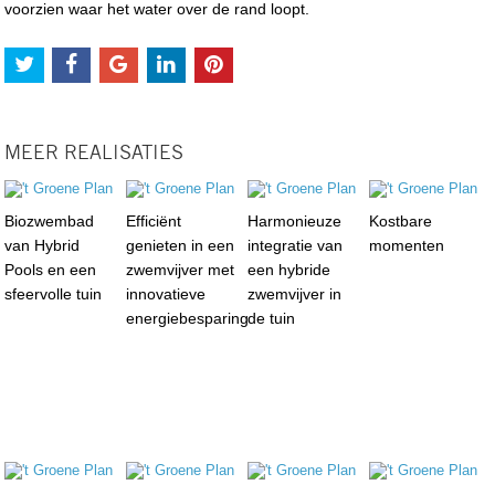
voorzien waar het water over de rand loopt.
MEER REALISATIES
Biozwembad
Efficiënt
Harmonieuze
Kostbare
van Hybrid
genieten in een
integratie van
momenten
Pools en een
zwemvijver met
een hybride
sfeervolle tuin
innovatieve
zwemvijver in
energiebesparing
de tuin