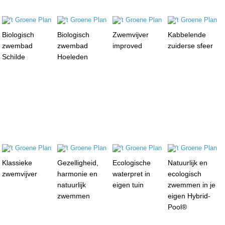
Biologisch
Biologisch
Zwemvijver
Kabbelende
zwembad
zwembad
improved
zuiderse sfeer
Schilde
Hoeleden
Klassieke
Gezelligheid,
Ecologische
Natuurlijk en
zwemvijver
harmonie en
waterpret in
ecologisch
natuurlijk
eigen tuin
zwemmen in je
zwemmen
eigen Hybrid-
Pool®