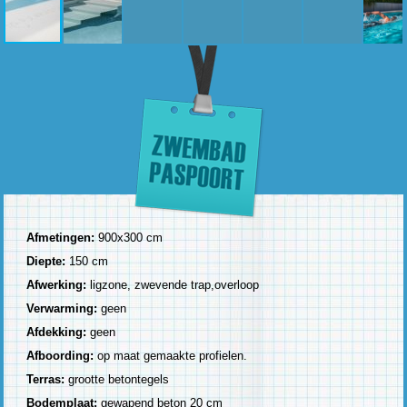
Afmetingen:
900x300 cm
Diepte:
150 cm
Afwerking:
ligzone, zwevende trap,overloop
Verwarming:
geen
Afdekking:
geen
Afboording:
op maat gemaakte profielen.
Terras:
grootte betontegels
Bodemplaat:
gewapend beton 20 cm