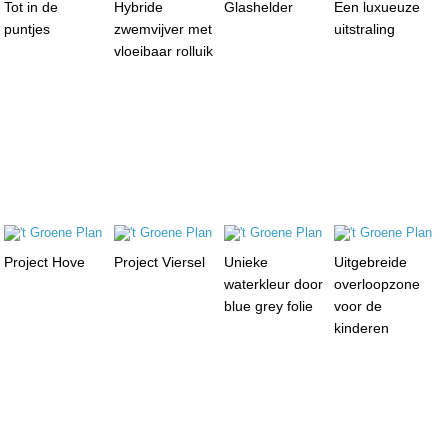
Tot in de
Hybride
Glashelder
Een luxueuze
puntjes
zwemvijver met
uitstraling
vloeibaar rolluik
Project Hove
Project Viersel
Unieke
Uitgebreide
waterkleur door
overloopzone
blue grey folie
voor de
kinderen