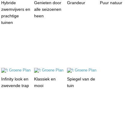
Hybride
Genieten door
Grandeur
Puur natuur
zwemvijvers en
alle seizoenen
prachtige
heen
tuinen
Infinity look en
Klassiek en
Spiegel van de
zwevende trap
mooi
tuin