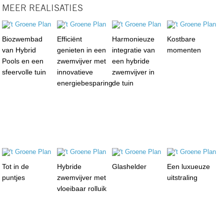
MEER REALISATIES
Biozwembad
Efficiënt
Harmonieuze
Kostbare
van Hybrid
genieten in een
integratie van
momenten
Pools en een
zwemvijver met
een hybride
sfeervolle tuin
innovatieve
zwemvijver in
energiebesparing
de tuin
Tot in de
Hybride
Glashelder
Een luxueuze
puntjes
zwemvijver met
uitstraling
vloeibaar rolluik