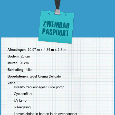
Afmetingen
: 10,97 m x 4,34 m x 1,5 m
Bodem
: 20 cm
Muren
: 20 cm
Bekleding
: folie
Boordstenen
: tegel Crema Delicato
Varia:
Intellifo frequentiegestuurde pomp
Cycloonfilter
UV-lamp
pH-regeling
Ledverlichting in bad en in de overloopgoot