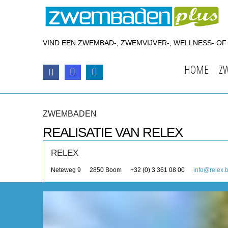
VIND EEN ZWEMBAD-, ZWEMVIJVER-, WELLNESS- O
HOME
Z
ZWEMBADEN
REALISATIE VAN RELEX
RELEX
Neteweg 9
2850
Boom
+32 (0) 3 361 08 00
info@relex.