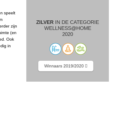
n speelt
am
ZILVER
IN DE CATEGORIE
erder zijn
WELLNESS@HOME
uimte (en
2020
ed. Ook
dig in
Winnaars 2019/2020