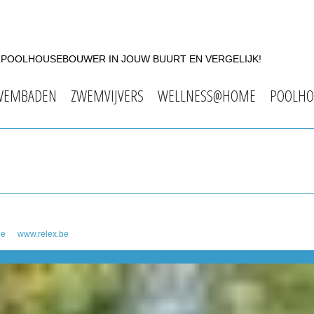
F POOLHOUSEBOUWER IN JOUW BUURT EN VERGELIJK!
WEMBADEN
ZWEMVIJVERS
WELLNESS@HOME
POOLHO
be
www.relex.be