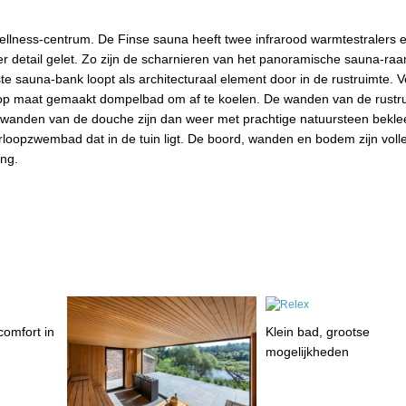
llness-centrum. De Finse sauna heeft twee infrarood warmtestralers e
eder detail gelet. Zo zijn de scharnieren van het panoramische sauna-ra
te sauna-bank loopt als architecturaal element door in de rustruimte. V
op maat gemaakt dompelbad om af te koelen. De wanden van de rustr
 wanden van de douche zijn dan weer met prachtige natuursteen bekle
oopzwembad dat in de tuin ligt. De boord, wanden en bodem zijn volle
ing.
omfort in
Klein bad, grootse
mogelijkheden