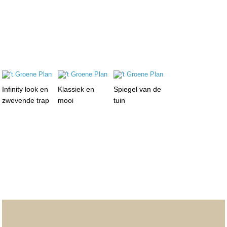
Infinity look en
Klassiek en
Spiegel van de
zwevende trap
mooi
tuin