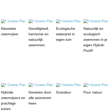
Klassieke
Gezelligheid,
Ecologische
Natuurlijk en
zwemvijver
harmonie en
waterpret in
ecologisch
natuurlijk
eigen tuin
zwemmen in je
zwemmen
eigen Hybrid-
Pool®
Hybride
Genieten door
Grandeur
Puur natuur
zwemvijvers en
alle seizoenen
prachtige
heen
tuinen