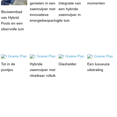
genieten in een
integratie van
momenten
zwemvijver met
een hybride
Biozwembad
innovatieve
zwemvijver in
van Hybrid
energiebesparing
de tuin
Pools en een
sfeervolle tuin
Tot in de
Hybride
Glashelder
Een luxueuze
puntjes
zwemvijver met
uitstraling
vloeibaar rolluik