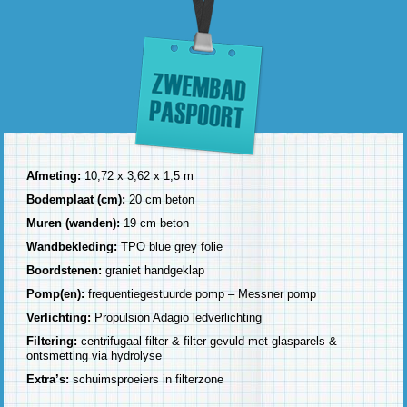
Afmeting:
10,72 x 3,62 x 1,5 m
Bodemplaat (cm):
20 cm beton
Muren (wanden):
19 cm beton
Wandbekleding:
TPO blue grey folie
Boordstenen:
graniet handgeklap
Pomp(en):
frequentiegestuurde pomp – Messner pomp
Verlichting:
Propulsion Adagio ledverlichting
Filtering:
centrifugaal filter & filter gevuld met glasparels &
ontsmetting via hydrolyse
Extra’s:
schuimsproeiers in filterzone